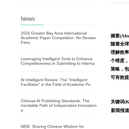
News
2026 Greater Bay Area International
摘要(Abst
Academic Paper Competition: No Review
Fees,
随着全球
理解效率
Leveraging Intelligent Tools to Enhance
个维度，
Competitiveness in Submitting to Interna
策略，包
可有效提
AI Intelligent Review: The "Intelligent
Facilitator" in the Field of Academic Pu
Chinese AI Publishing Standards: The
关键词(Ke
Inevitable Path of Independent Innovation
a
新闻报
NEM: Sharing Chinese Wisdom for