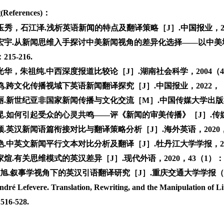
eferences)：
玉秀，石江泽.浅析英语新闻的特点及翻译策略［J］.中国报业，2012，
宏宇.从新闻思维入手探讨中美新闻视角的差异化选择——以中美埃
215-216.
华，朱祖纯.中西深度报道比较论［J］.湖南社会科学，2004（4）：1
.跨文化传播视域下英语新闻翻译探究［J］.中国报业，2022，（18）
丽.新世纪亚非国家新闻传播与文化交流［M］.中国传媒大学出版社：
昆.如何引起受众的心灵共鸣——评《新闻的审美传播》［J］.传媒，2
颖.英汉新闻语篇衔接对比与翻译策略分析［J］.海外英语，2020，（2
.中英文新闻平行文本对比分析及翻译［J］.牡丹江大学学报，2015，2
煊.有关思维模式的英汉差异［J］.现代外语，2020，43（1）：1-
曹旭.叙事学视角下的英汉引语翻译研究［J］.重庆交通大学学报（社会
ré Lefevere. Translation, Rewriting, and the Manipulation of
516-528.