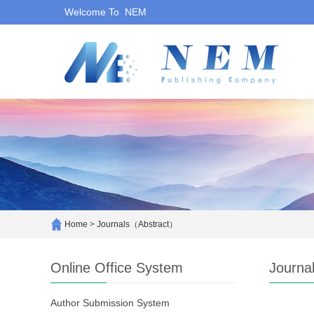
Welcome To NEM
Home
>
Journals（Abstract）
Online Office System
Journa
Author Submission System