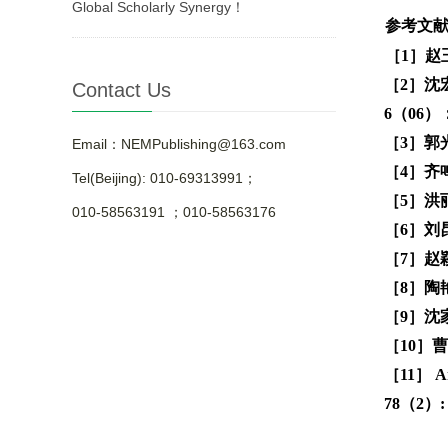
Global Scholarly Synergy！
参考文献(R
［1］赵
［2］沈
Contact Us
6（06）：
［3］郭光
Email：NEMPublishing@163.com
［4］齐鸣
Tel(Beijing): 010-69313991；
［5］洪
010-58563191 ；010-58563176
［6］刘
［7］赵
［8］陶艳
［9］沈家
［10］
［11］ And
78（2）: 