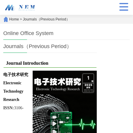
Home
>
Journals（Previous Period）
Online Office System
Journals（Previous Period）
Journal Introduction
电子技术研究
Electronic
Technology
Research
ISSN:
3106-