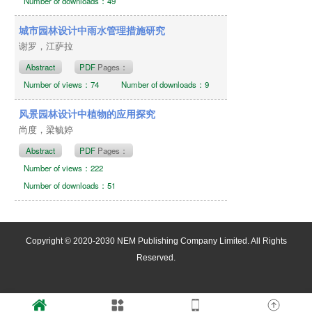
Number of downloads：49
城市园林设计中雨水管理措施研究
谢罗，江萨拉
Abstract
PDF
Pages：
Number of views：74
Number of downloads：9
风景园林设计中植物的应用探究
尚度，梁毓婷
Abstract
PDF
Pages：
Number of views：222
Number of downloads：51
Copyright © 2020-2030 NEM Publishing Company Limited. All Rights
Reserved.