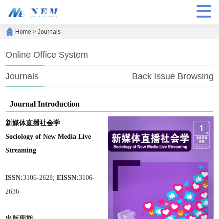
Home
>
Journals
Online Office System
Journals
Back Issue Browsing
Journal Introduction
新媒体直播社会学
Sociology of New Media Live
Streaming
ISSN:
3106-2628;
EISSN:
3106-
2636
出版周期