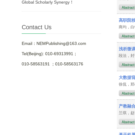
Global Scholarly Synergy！
Abstrac
高职院
Contact Us
商均，
Abstrac
Email：NEMPublishing@163.com
浅析微
Tel(Beijing): 010-69313991；
段法，
010-58563191 ；010-58563176
Abstrac
大数据
徐侃，
Abstrac
产教融
兰琪，赵
Abstrac
基于机