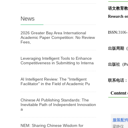
语文教育教
Research o
News
ISSN:
3106
2026 Greater Bay Area International
Academic Paper Competition: No Review
Fees,
出版周期（Pub
Leveraging Intelligent Tools to Enhance
Competitiveness in Submitting to Interna
出版
社
（Pu
AI Intelligent Review: The "Intelligent
联系电话：
Facilitator" in the Field of Academic Pu
Content 
Chinese AI Publishing Standards: The
Inevitable Path of Independent Innovation
a
服装配
NEM: Sharing Chinese Wisdom for
梁静仪