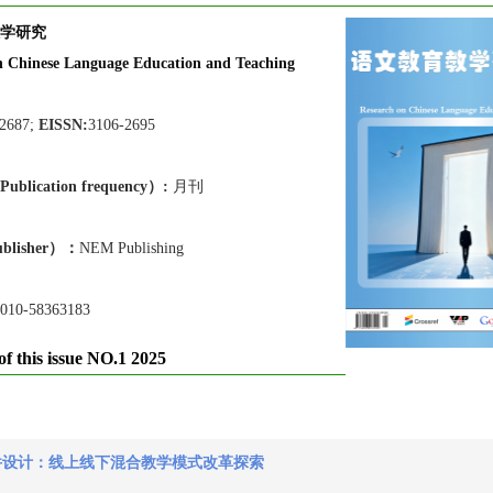
学研究
n Chinese Language Education and Teaching
-2687;
EISSN:
3106-2695
lication frequen
cy）:
月刊
blisher）：
NEM Publishing
010-58363183
of this issue NO.1 2025
件设计：线上线下混合教学模式改革探索