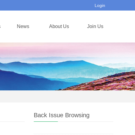
Login
s
News
About Us
Join Us
Back Issue Browsing