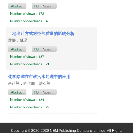
Abstract
PDF
Pages：
Number of views：172
Number of downloads：40
土地出让方式对空气质量的影响分析
黎娜，姚琛
Abstract
PDF
Pages：
Number of views：137
Number of downloads：21
化学除磷在市政污水处理中的应用
余诺兰，陈佳丽，洪石兰
Abstract
PDF
Pages：
Number of views：184
Number of downloads：29
Copyright © 2020-2030 NEM Publishing Company Limited. All Rights