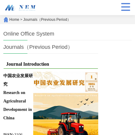
Home
>
Journals（Previous Period）
Online Office System
Journals（Previous Period）
Journal Introduction
中国农业发展研
究
Research on
Agricultural
Development in
China
ISSN:
3106-