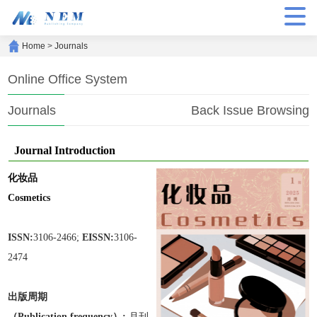
Home
>
Journals
Online Office System
Journals
Back Issue Browsing
Journal Introduction
化妆品
Cosmetics
ISSN:
3106-2466;
EISSN:
3106-
2474
出版周期
（Publication frequen
cy）:
月刊