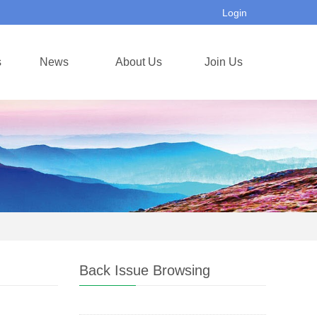
Login
s
News
About Us
Join Us
Back Issue Browsing