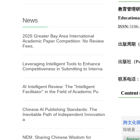
教育管理研
Educationa
News
ISSN:
3106
2026 Greater Bay Area International
Academic Paper Competition: No Review
出版周期（Pub
Fees,
出版
社
（Pu
Leveraging Intelligent Tools to Enhance
Competitiveness in Submitting to Interna
联系电话：
AI Intelligent Review: The "Intelligent
Facilitator" in the Field of Academic Pu
Content 
Chinese AI Publishing Standards: The
Inevitable Path of Independent Innovation
a
跨文化
陈晓曼
NEM: Sharing Chinese Wisdom for
Abstrac