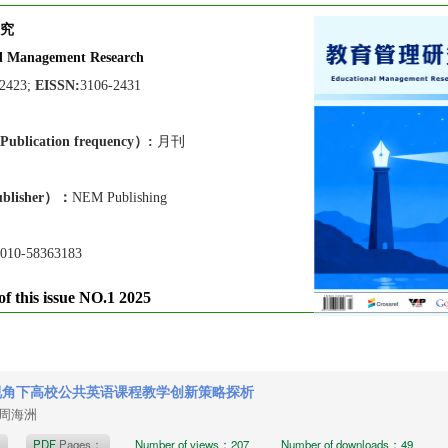
究
l Management Research
-2423;
EISSN:
3106-2431
lication frequen
cy）:
月刊
blisher）：
NEM Publishing
010-58363183
of this issue NO.1 2025
视角下高校公共英语课程教学创新策略探析
，周海洲
t
PDF
Pages：
Number of views：207
Number of downloads：49