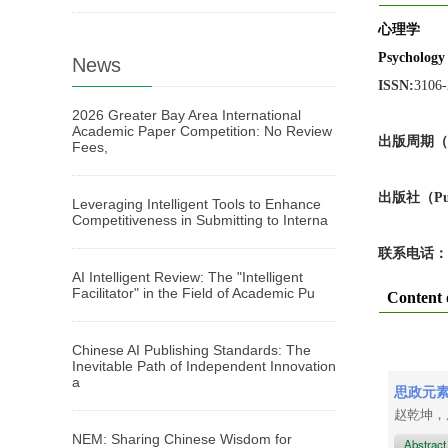
心理学
Psychology
News
ISSN:
3106
2026 Greater Bay Area International
Academic Paper Competition: No Review
出版周期（Pub
Fees,
出版
社
（Pu
Leveraging Intelligent Tools to Enhance
Competitiveness in Submitting to Interna
联系电话：
AI Intelligent Review: The "Intelligent
Facilitator" in the Field of Academic Pu
Content 
Chinese AI Publishing Standards: The
Inevitable Path of Independent Innovation
a
思政元
赵乾坤
NEM: Sharing Chinese Wisdom for
Abstrac