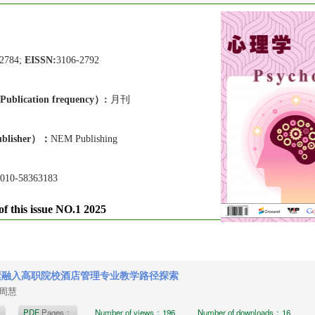
-2784;
EISSN:
3106-2792
lication frequen
cy）:
月刊
blisher）：
NEM Publishing
010-58363183
of this issue NO.1 2025
素融入高职院校酒店管理专业教学路径探索
，周慧
t
PDF
Pages：
Number of views：196
Number of downloads：16