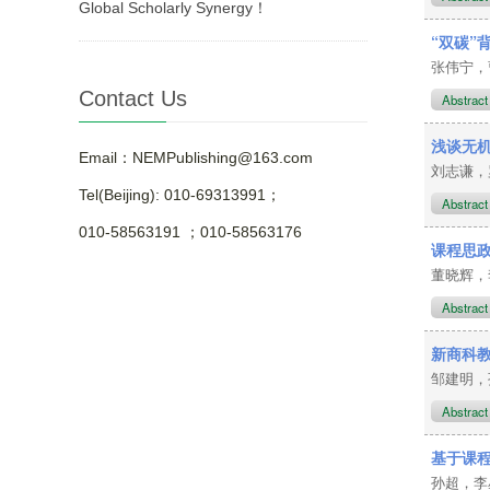
Global Scholarly Synergy！
“双碳
张伟宁
Contact Us
Abstrac
浅谈无
Email：NEMPublishing@163.com
刘志谦
Tel(Beijing): 010-69313991；
Abstrac
010-58563191 ；010-58563176
课程思
董晓辉
Abstrac
新商科
邹建明
Abstrac
基于课
孙超，