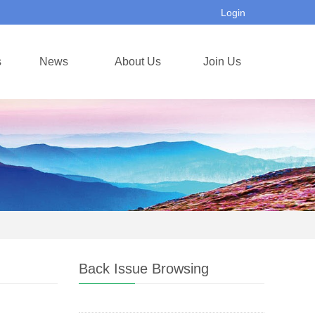
Login
s
News
About Us
Join Us
Back Issue Browsing