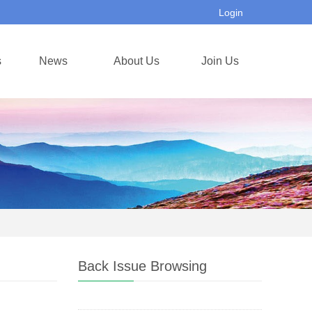
Login
s
News
About Us
Join Us
Back Issue Browsing