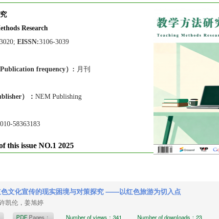
究
ethods Research
-3020;
EISSN:
3106-3039
lication frequen
cy）:
月刊
blisher）：
NEM Publishing
010-58363183
of this issue NO.1 2025
红色文化宣传的现实困境与对策探究 ——以红色旅游为切入点
许凯伦，姜旭婷
t
PDF
Pages：
Number of views：341
Number of downloads：23