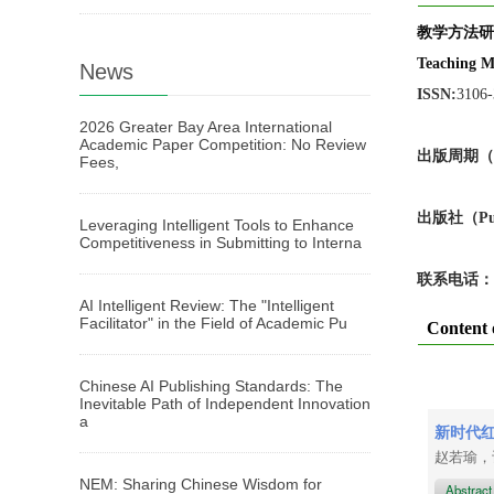
教学方法研
Teaching M
News
ISSN:
3106
2026 Greater Bay Area International
Academic Paper Competition: No Review
出版周期（Pub
Fees,
出版
社
（Pu
Leveraging Intelligent Tools to Enhance
Competitiveness in Submitting to Interna
联系电话：
AI Intelligent Review: The "Intelligent
Facilitator" in the Field of Academic Pu
Content 
Chinese AI Publishing Standards: The
Inevitable Path of Independent Innovation
a
新时代
赵若瑜，
NEM: Sharing Chinese Wisdom for
Abstrac