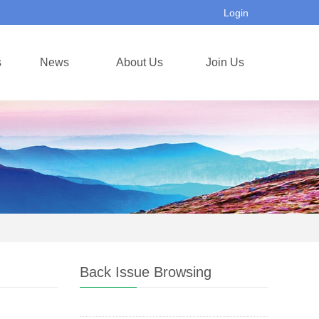
Login
s
News
About Us
Join Us
Back Issue Browsing