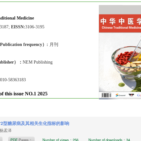
ditional Medicine
-3187;
EISSN:
3106-3195
lication frequen
cy）:
月刊
blisher）：
NEM Publishing
010-58363183
of this issue NO.1 2025
对2型糖尿病及其相关生化指标的影响
，杨孟泽
t
PDF
Pages：
Number of views：256
Number of downloads：34