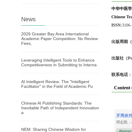
中华中医学
Chinese Tra
News
ISSN:
3106
2026 Greater Bay Area International
Academic Paper Competition: No Review
出版周期（Pub
Fees,
出版
社
（Pu
Leveraging Intelligent Tools to Enhance
Competitiveness in Submitting to Interna
联系电话：
AI Intelligent Review: The "Intelligent
Facilitator" in the Field of Academic Pu
Content 
Chinese AI Publishing Standards: The
Inevitable Path of Independent Innovation
a
牙周炎
邓志凯
NEM: Sharing Chinese Wisdom for
Abstrac