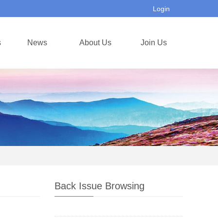
Login
s
News
About Us
Join Us
Back Issue Browsing