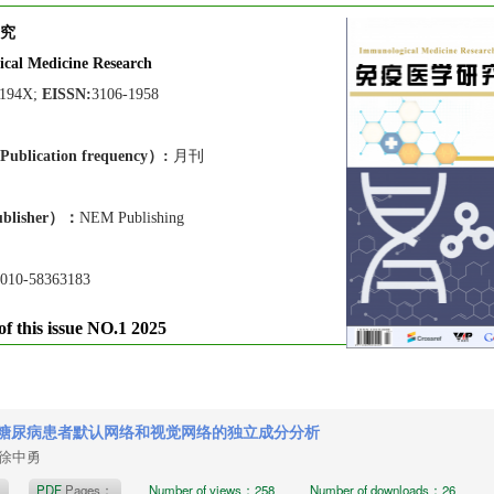
究
cal Medicine Research
-194X;
EISSN:
3106-1958
lication frequen
cy）:
月刊
blisher）：
NEM Publishing
010-58363183
of this issue NO.1 2025
型糖尿病患者默认网络和视觉网络的独立成分分析
，徐中勇
t
PDF
Pages：
Number of views：258
Number of downloads：26