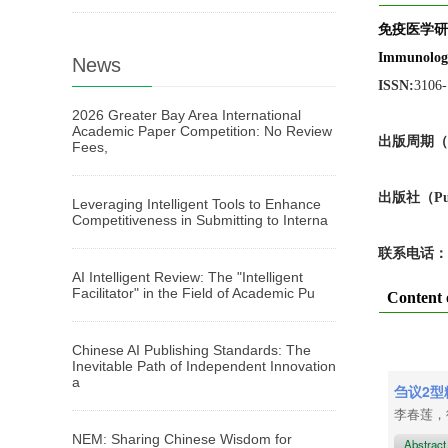
免疫医学研
Immunologi
News
ISSN:
3106
2026 Greater Bay Area International
Academic Paper Competition: No Review
出版周期（Pub
Fees,
出版
社
（Pu
Leveraging Intelligent Tools to Enhance
Competitiveness in Submitting to Interna
联系电话：
AI Intelligent Review: The "Intelligent
Facilitator" in the Field of Academic Pu
Content 
Chinese AI Publishing Standards: The
Inevitable Path of Independent Innovation
a
刍议2
李春莲
NEM: Sharing Chinese Wisdom for
Abstrac