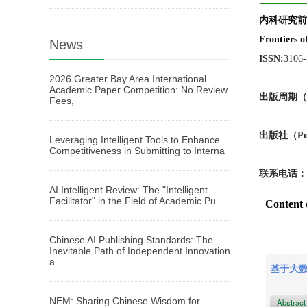
内科研究前
Frontiers o
News
ISSN:
3106
2026 Greater Bay Area International
Academic Paper Competition: No Review
出版周期（Pub
Fees,
出版
社
（Pu
Leveraging Intelligent Tools to Enhance
Competitiveness in Submitting to Interna
联系电话：
AI Intelligent Review: The "Intelligent
Facilitator" in the Field of Academic Pu
Content 
Chinese AI Publishing Standards: The
Inevitable Path of Independent Innovation
a
基于大
NEM: Sharing Chinese Wisdom for
Abstrac