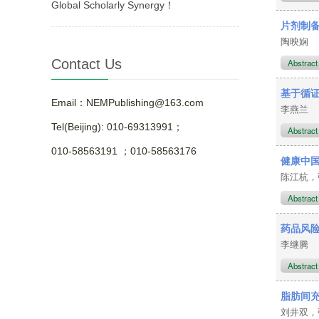
Global Scholarly Synergy！
片剂制
陶映娴
Contact Us
Abstrac
基于循
Email：NEMPublishing@163.com
李燕兰
Tel(Beijing): 010-69313991；
Abstrac
010-58563191 ；010-58563176
健康中
陈江杭，
Abstrac
药品风险
李继腾
Abstrac
脂肪间
刘井双，