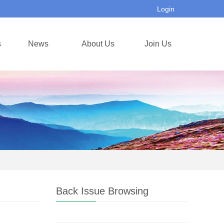
Login
s
News
About Us
Join Us
Back Issue Browsing