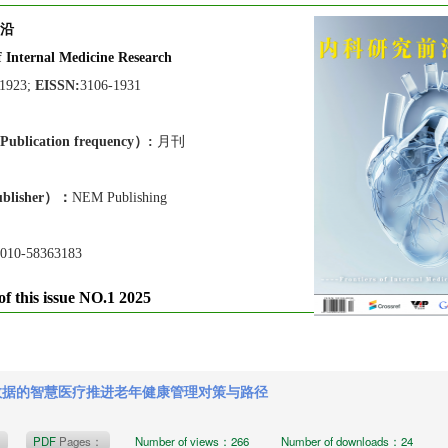
沿
f Internal Medicine Research
-1923;
EISSN:
3106-1931
lication frequen
cy）:
月刊
blisher）：
NEM Publishing
010-58363183
of this issue NO.1 2025
数据的智慧医疗推进老年健康管理对策与路径
t
PDF
Pages：
Number of views：266
Number of downloads：24