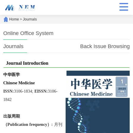
Home
>
Journals
Online Office System
Journals
Back Issue Browsing
Journal Introduction
中华医学
Chinese Medicine
ISSN:
3106-1834;
EISSN:
3106-
1842
出版周期
（Publication frequen
cy）:
月刊