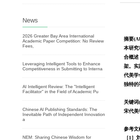
News
2026 Greater Bay Area International
摘要(Ab
Academic Paper Competition: No Review
Fees,
本研究
合概述
Leveraging Intelligent Tools to Enhance
架。实
Competitiveness in Submitting to Interna
代美学
独特的
AI Intelligent Review: The "Intelligent
Facilitator" in the Field of Academic Pu
关键词(
Chinese AI Publishing Standards: The
宋代美
Inevitable Path of Independent Innovation
a
参考文献(
NEM: Sharing Chinese Wisdom for
［1］