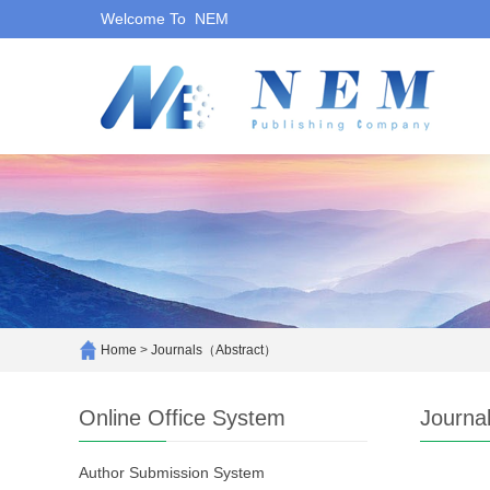
Welcome To NEM
Home
>
Journals（Abstract）
Online Office System
Journa
Author Submission System