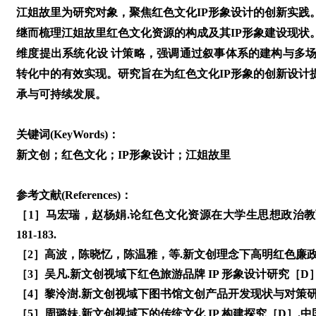
江姐故里为研究对象，聚焦红色文化IP形象设计的创新实践
继而梳理江姐故里红色文化资源的构成及其IP形象建设现状
维度提出系统化设 计策略，强调通过叙事体系的建构与多场
转化中的有效实现。研究旨在为红色文化IP形象的创新设计
承与可持续发展。
关键词(KeyWords)：
新文创；红色文化；IP形象设计；江姐故里
参考文献(References)：
［1］马宏瑞，赵杨娟.论红色文化资源在大学生思想政治教育
181-183.
［2］高波，陈晓忆，陈温雅，等.新文创理念下高明红色廉政文化 I
［3］吴凡.新文创视域下红色旅游品牌 IP 形象设计研究［D］.
［4］黎泠澍.新文创视域下图书馆文创产品开发现状与对策研究
［5］周璐妹.新文创视域下的传统文化 IP 构建探究［D］.中国