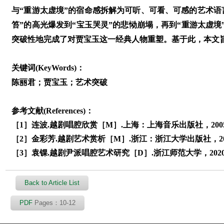
与“重游太虚境”的宿命感拆解为可听、可看、可感的艺术语言
笞”的高光爆发到“宝玉哭灵”的悲恸崩塌，再到“重游太虚
突破性地完成了对贾宝玉这一经典人物重塑。基于此，本文
关键词(KeyWords)：
陈丽君；贾宝玉；艺术突破
参考文献(References)：
［1］连波.越剧唱腔欣赏［M］.上海：上海音乐出版社，200
［2］金彩芳.越剧艺术赏析［M］.浙江：浙江大学出版社，20
［3］袁锞.越剧尹派唱腔艺术研究［D］.浙江师范大学，2020
Back to Article List
PDF
Pages：10-12