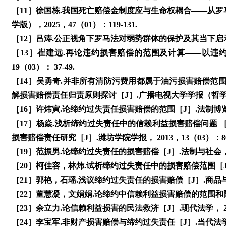
［11］徐国栋.我国死亡赔偿金制度应与生命权耦合——从罗
学版），2025，47（01）：119-131.
［12］吕涛.公正视角下罗马法对弱势群体的保护及其当下启示［J
［13］崔建远.再论违约损害赔偿的范围及计算——以违约
19（03）： 37-49.
［14］吴勇奇.并非所有清防污费用都属于油污损害赔偿范围 ［J］
解损害赔偿责任归责原则探讨［J］.广播电视大学学报（哲学社会
［16］许炜寅.论缔约过失责任损害赔偿的范围［J］.法制博览， 
［17］杨焱.浅析缔约过失责任中的信赖利益损害赔偿问题 ［J］.
损害赔偿责任研究［J］.潍坊学院学报， 2013，13（03）：86-
［19］范振男.论缔约过失责任的损害赔偿［J］.法制与社会， 20
［20］柯佳容，林炜.试析缔约过失责任中的损害赔偿范围［J］. 
［21］郭艳，石瑶.浅议缔约过失责任的损害赔偿［J］.商品与质量
［22］董慧凝，文娟娟.论缔约中信赖利益损害赔偿的范围和限度［
［23］余立力.论信赖利益损害的民法救济［J］.现代法学， 2006
［24］李宝军.非财产损害赔偿与缔约过失责任［J］.当代法学， 2