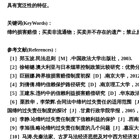
具有宽泛性的特征。
关键词(KeyWords)：
缔约损害赔偿；买卖非流通物；买卖并不存在的遗产；禁止
参考文献(References)：
［1］郑玉波.民法总则［M］.中国政法大学出版社，2003.
［2］徐铭键.澳大利亚与日本烟草控制政策比较研究：优势分析与立
［3］巨丽娜.跨界核损害赔偿制度初探［D］.南京大学，2012
［4］刘倩倩.缔约信赖保护路径研究［D］.南京理工大学，202
［5］王建东.违约中的信赖利益损害赔偿研究［D］.华东政法大
［6］栗胜华，李荣辉.合同法中缔约过失责任的适用范围［J］. 商
国缔约过失责任制度的探讨［J］.甘肃行政学院学报，2005，（02
［8］李静.论缔约过失责任制度下信赖利益的保护［J］.西南政法大
［9］李旭强.略论缔约过失责任制度的几个问题［J］.嘉应大学学报
［10］马涛.先秦法家、古罗马法经济思想及对中西方经济发展道路的