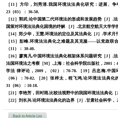
［11］方印，刘秀清.我国环境法法典化研究：进展、争鸣
23（03）： 36-50.
［12］郭武.论中国第二代环境法的形成和发展趋势［J］.法商研究
国策对环境法法典化困境的纾解 ［J］.北京航空航天大学学报（社会
［14］郑少华，王慧.环境法的定位及其法典化［J］.学术月刊， 20
［15］彭峰.环境法法典化之难题及其克服——以党政联合
（11）： 30-40.
［16］廖夷凡.中国环境法法典化框架体系问题研究［J］.法律适用
法国环境法之考察［M］.上海：社会科学院出版社，2001：40
学法 律评论，2009，（02）：70-78. ［19］吕忠梅
（06）：70-82. ［20］张梓太，程飞鸿.论环境法法
31（06）：10-18.
［21］李艳芳，田时雨.比较法视野中的我国环境法法典化［J］. 
［22］刘长兴.论环境法法典化的边界［J］.甘肃社会科学， 202
Back to Article List