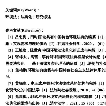
关键词(KeyWords)：
环境法；法典化；研究综述
参考文献(References)：
［1］吕忠梅，田时雨.论具有中国特色环境法典的编纂［J］. 中
纂：实践需求与理论供给［J］.甘肃社会科学，2020，（01）：
［3］王灿发，陈世寅.中国环境法法典化的证成与构想［J］. 中国
［4］张梓太，陶蕾，李传轩.我国环境法典框架设计构想［J］. 
需要法典化——基于法律复杂化理论的证成［J］.法制与社会发展，2
［6］焦艳鹏.环境法典编纂与中国特色社会主义法律体系的完善
26.
［7］黄锡生，史玉成.中国环境法律体系的架构与完善［J］. 当代
化现代化的中国法学［J］.法制与社会发展，2018，24（06）：
［9］党庶枫，郭武.中国环境立法法典化的模式选择［J］.甘肃社会
法典化的困境与出路［J］.清华法学， 2021，15（06）：174-