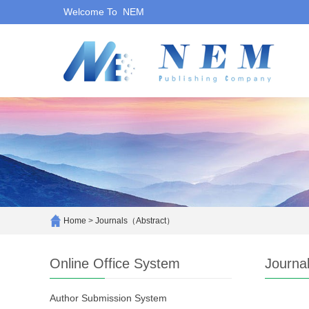
Welcome To NEM
Home
>
Journals（Abstract）
Online Office System
Journa
Author Submission System