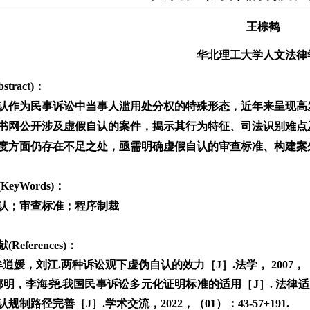
王棕鹤
华北理工大学人文法律
stract)：
认作为民事诉讼中当事人滥用处分权的特殊形态，近年来呈现高
书网公开涉及虚假自认的案件，揭示其行为特征、司法识别难点
度方面仍存在不足之处，亟需明确虚假自认的审查标准、构建案
KeyWords)：
认；审查标准；程序制裁
References)：
牟逍媛，刘江.两种诉讼观下虚伪自认的效力［J］.法学， 2007，（04
邵明，李海尧.我国民事诉讼多元化证明标准的适用［J］. 法律适用，2
规制路径完善［J］.学术交流，2022，（01）：43-57+191.