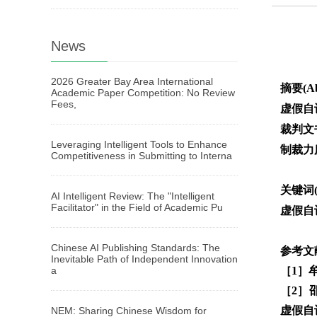
News
2026 Greater Bay Area International
摘要(Ab
Academic Paper Competition: No Review
Fees,
虚假自
裁判文
Leveraging Intelligent Tools to Enhance
制裁力
Competitiveness in Submitting to Interna
关键词(
AI Intelligent Review: The "Intelligent
Facilitator" in the Field of Academic Pu
虚假自
Chinese AI Publishing Standards: The
参考文献(
Inevitable Path of Independent Innovation
a
［
1］
［2］
虚假自认
NEM: Sharing Chinese Wisdom for