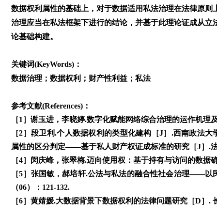
数据权利属性的基础上，对于数据适用私法治理在法律原则
治理应当在私法框架下进行的结论，并基于此理论证成从立
论基础构建。
关键词(KeyWords)：
数据治理；数据权利；财产性利益；私法
参考文献(References)：
［1］谢玉进，李晓婷.数字化赋能网络综合治理的运作机理及其实现
［2］段卫利.个人数据权利的类型化建构［J］.西南政法大学学报，
属性的区分判定——基于私人财产权证成标准的研究［J］.法学家，2
［4］闵庆峰，张翠梅.迈向使用权：基于持有与访问的数据确权方案
［5］张国敏，郝培轩.公法与私法的融合性社会治理——以民法
（06）：121-132.
［6］黄婧媛.大数据背景下数据权利的法律问题研究［D］. 长安