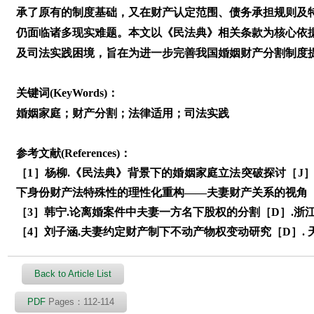
承了原有的制度基础，又在财产认定范围、债务承担规则及
仍面临诸多现实难题。本文以《民法典》相关条款为核心依
及司法实践困境，旨在为进一步完善我国婚姻财产分割制度
关键词(KeyWords)：
婚姻家庭；财产分割；法律适用；司法实践
参考文献(References)：
［1］杨柳.《民法典》背景下的婚姻家庭立法突破探讨［J］. 法制
下身份财产法特殊性的理性化重构——夫妻财产关系的视角［J］.时
［3］韩宁.论离婚案件中夫妻一方名下股权的分割［D］.浙江：
［4］刘子涵.夫妻约定财产制下不动产物权变动研究［D］. 天
Back to Article List
PDF
Pages：112-114