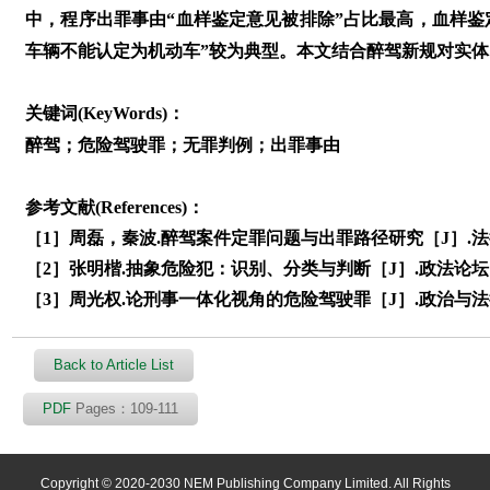
中，程序出罪事由“血样鉴定意见被排除”占比最高，血样鉴
车辆不能认定为机动车”较为典型。本文结合醉驾新规对实
关键词(KeyWords)：
醉驾；危险驾驶罪；无罪判例；出罪事由
参考文献(References)：
［1］周磊，秦波.醉驾案件定罪问题与出罪路径研究［J］.法律适用
［2］张明楷.抽象危险犯：识别、分类与判断［J］.政法论坛， 20
［3］周光权.论刑事一体化视角的危险驾驶罪［J］.政治与法律，2
Back to Article List
PDF
Pages：109-111
Copyright © 2020-2030 NEM Publishing Company Limited. All Rights