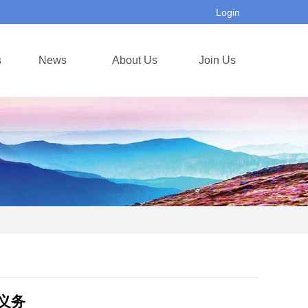
Login
s
News
About Us
Join Us
义务