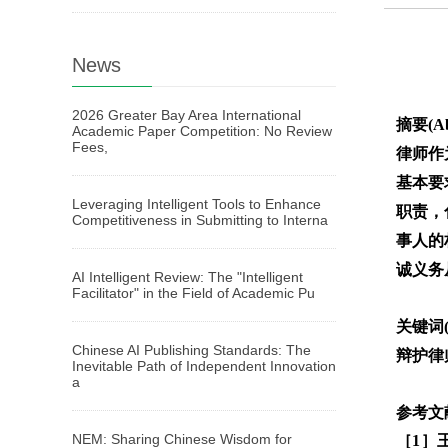
News
2026 Greater Bay Area International
摘要(Ab
Academic Paper Competition: No Review
Fees,
律师作
基本要
Leveraging Intelligent Tools to Enhance
职责，
Competitiveness in Submitting to Interna
事人的
诚义务
AI Intelligent Review: The "Intelligent
Facilitator" in the Field of Academic Pu
关键词(
Chinese AI Publishing Standards: The
辩护律
Inevitable Path of Independent Innovation
a
参考文献(
NEM: Sharing Chinese Wisdom for
［1］