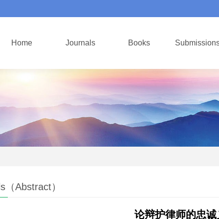
Home
Journals
Books
Submission
ls（Abstract）
论辩护律师的忠诚