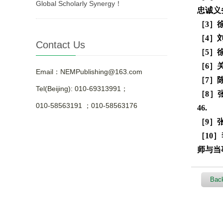
Global Scholarly Synergy！
忠诚义务
［3］
［4］刘
Contact Us
［5］
［6］
Email：NEMPublishing@163.com
［7］
Tel(Beijing): 010-69313991；
［8］
010-58563191 ；010-58563176
46.
［9］
［10］
师与当事
Back