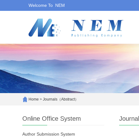
Welcome To NEM
Home
>
Journals（Abstract）
Online Office System
Journa
Author Submission System