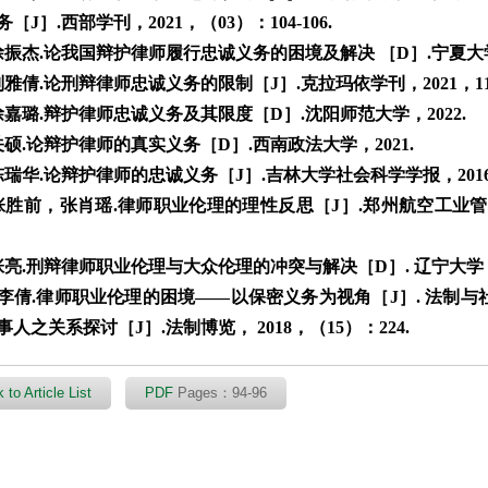
［J］.西部学刊，2021，（03）：104-106.
徐振杰.论我国辩护律师履行忠诚义务的困境及解决 ［D］.宁夏大学，
雅倩.论刑辩律师忠诚义务的限制［J］.克拉玛依学刊，2021，11（0
徐嘉璐.辩护律师忠诚义务及其限度［D］.沈阳师范大学，2022.
关硕.论辩护律师的真实义务［D］.西南政法大学，2021.
陈瑞华.论辩护律师的忠诚义务［J］.吉林大学社会科学学报，2016，5
张胜前，张肖瑶.律师职业伦理的理性反思［J］.郑州航空工业管理学
张亮.刑辩律师职业伦理与大众伦理的冲突与解决［D］. 辽宁大学，2
李倩.律师职业伦理的困境——以保密义务为视角［J］. 法制与社会，2
人之关系探讨［J］.法制博览， 2018，（15）：224.
 to Article List
PDF
Pages：94-96