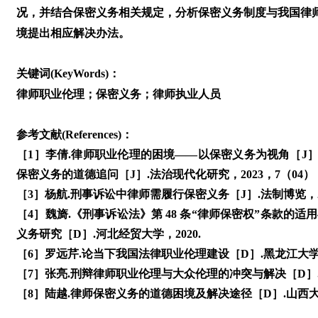
况，并结合保密义务相关规定，分析保密义务制度与我国律
境提出相应解决办法。
关键词(KeyWords)：
律师职业伦理；保密义务；律师执业人员
参考文献(References)：
［1］李倩.律师职业伦理的困境——以保密义务为视角［J］. 法制
保密义务的道德追问［J］.法治现代化研究，2023，7（04）：16
［3］杨航.刑事诉讼中律师需履行保密义务［J］.法制博览，202
［4］魏旖.《刑事诉讼法》第 48 条“律师保密权”条款的适用
义务研究［D］.河北经贸大学，2020.
［6］罗远芹.论当下我国法律职业伦理建设［D］.黑龙江大学， 
［7］张亮.刑辩律师职业伦理与大众伦理的冲突与解决［D］. 
［8］陆越.律师保密义务的道德困境及解决途径［D］.山西大学