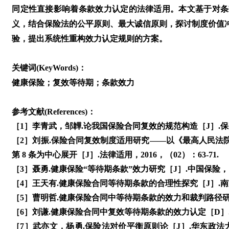
同定性直接影响着条款效力认定的法律适用。本文基于对条
义，结合保险法的公平原则、最大诚信原则，探讨制度价值
验，提出系统性重构效力认定规则的方案。
关键词(KeyWords)：
健康保险；复效等待期；条款效力
参考文献(References)：
［1］李青武，邹韡.论我国保险合同复效的规范构造［J］.保险研究
［2］刘振.保险合同复效制度适用研究——以《最高人民法
第 8 条为中心展开［J］.法律适用，2016，（02）：63-71.
［3］聂勇.健康保险“等待期条款”效力研究［J］.中国保险， 202
［4］王天有.健康保险合同等待期条款的合理性探究［J］.南方金融
［5］曹明哲.健康保险合同中等待期条款的效力和裁判路径研究［J
［6］刘谦.健康保险合同中复效等待期条款的效力认定［D］. 
［7］武亦文，杨勇.保险法对价平衡原则论［J］.华东政法大学学报