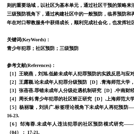
则的重要场域，以社区为基本单元，通过社区干预的策略来
三级预防视角下，通过构建社区中的一般预防，临界预防和
年在对口帮教服务中获得成长，顺利完成社会化，也发挥社
关键词(KeyWords)：
青少年犯罪；社区预防；三级预防
参考文献(References)：
［1］王晓燕，刘旭.低龄未成年人犯罪预防的实践反思与应对策略［
［2］王露颖.论未成年人犯罪分级预防［D］.青海师范大学， 2
［3］张蓓蓓.罪错未成年人分级处遇机制研究［D］.中南财经政
［4］周长剑.青少年犯罪的社区矫正研究［D］.上海师范大学， 
［5］杨丽璇，刘洪广.标签理论视角下未成年人再犯预防——自
16-23.
［6］邹海蓉.未成年人违法犯罪的社区预防模式研究——一
（04）： 17-21.