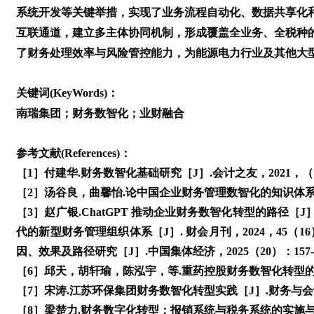
系统开发等关键举措，实现了业务流程自动化、数据共享化
互联通道，建立多主体协同机制，形成覆盖全业务、全税种
了财务处理效率与风险管控能力，为能源电力行业及其他大
关键词(KeyWords)：
南瑞集团；财务数智化；业财融合
参考文献(References)：
［1］付建华.财务数智化基础研究［J］.会计之友，2021，（18
［2］汤谷良，曲馨怡.论中国企业财务管理数智化的知识体系［J］.
［3］赵广银.ChatGPT 推动企业财务数智化转型的路径［J］. 
代的新型财务管理组织体系［J］. 财会月刊，2024，45（1
因、效果及路径研究［J］.中国集体经济，2025（20）：157-1
［6］邱天，胡轩瑜，陈泓宇，等.重药控股财务数智化转型的探索与实
［7］宋涛.江苏环保集团财务数智化转型实践［J］.财务与会计，2
［8］梁楚力.财务数字化转型：报销系统与税务系统的实施与影响［