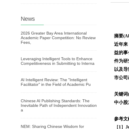
News
2026 Greater Bay Area International
摘要(Ab
Academic Paper Competition: No Review
Fees,
近年来
益的事
Leveraging Intelligent Tools to Enhance
件为研
Competitiveness in Submitting to Interna
以及导
市公司
AI Intelligent Review: The "Intelligent
Facilitator" in the Field of Academic Pu
关键词(
Chinese AI Publishing Standards: The
中小股
Inevitable Path of Independent Innovation
a
参考文献(
NEM: Sharing Chinese Wisdom for
［1］John