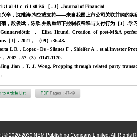
i :1 al 41 c- ri 1 s8 is6 ［ . J］.Journal of Financial
黄兴孪，沈维涛.掏空或支持——来自我国上市公司关联并购的实证分析［
周菊，段俊斌，陈欣.并购重组下控制权稀释与支付行为［J］.学习与实践
narsdóttir ， Elisa Hrund. Creation of post-M&A performance
tions［J］. 2021， （09）:36-48.
ta L R，Lopez ‐ De ‐ Silanes F，Shleifer A，et al.Investor Pro
e， 2002，57（3）:1147-1170.
g Jian，T. J. Wong. Propping through related party trans
.
 to Article List
PDF
Pages：47-49
ht © 2020-2030 NEM Publishing Company Limited. All Rights R