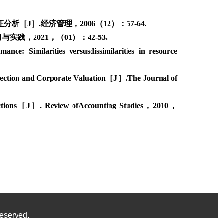
J］.经济管理，2006（12）：57-64.
，2021，（01）：42-53.
: Similarities versusdissimilarities in resource
tection and Corporate Valuation［J］.The Journal of
actions［J］. Review ofAccounting Studies，2010，
eserved.