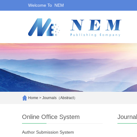
Welcome To NEM
Home
>
Journals（Abstract）
Online Office System
Journa
Author Submission System