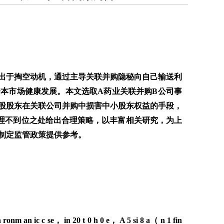
出于掏空动机，通过主导关联并购隐秘向自己输送利
本市场健康发展。本文选取A药业关联并购B公司事
股股东在关联公司并购中损害中小股东权益的手段，
理不到位之处给出合理策略，以丰富相关研究，为上
制定监管政策提供参考。
m an ic c se， in 20 t 0 h 0 e， A 5 si 8 a（ n 1 fin