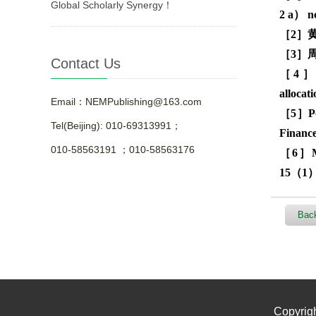
Global Scholarly Synergy！
2 a） nc
［2］
［3］
Contact Us
［4］Gun
alloca
Email：NEMPublishing@163.com
［5］Por
Tel(Beijing): 010-69313991；
Financ
010-58563191 ；010-58563176
［6］Min
15（1）
Back
Copyrig