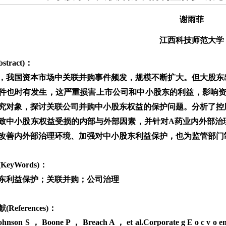
谢雨菲
江西科技师范大学
stract)：
，我国资本市场中关联并购事件频发，规模不断扩大。但大股东
件也时有发生，这严重损害上市公司和中小股东的利益，影响资
究对象，探讨关联公司并购中小股东权益的保护问题。分析了控
致中小股东权益受损的内部与外部因素，并针对A药业内外部治
改善内外部治理环境、加强对中小股东利益保护，也为监管部门
KeyWords)：
东利益保护；关联并购；公司治理
References)：
son S ， Boone P ， Breach A ， et al.Corporate g E o c v o en ron