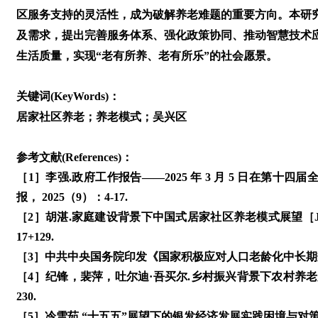
区服务支持的灵活性，成为破解养老难题的重要方向。本研
及需求，提出完善服务体系、强化政策协同、推动智慧技术
生活质量，实现“老有所养、老有所乐”的社会愿景。
关键词(KeyWords)：
居家社区养老；养老模式；吴兴区
参考文献(References)：
［1］李强.政府工作报告——2025 年 3 月 5 日在第
报， 2025（9）：4-17.
［2］胡湛.家庭建设背景下中国式居家社区养老模式展望［J］.
17+129.
［3］中共中央国务院印发《国家积极应对人口老龄化中长期规划
［
4］纪锋，裴萍，吐尔迪·吾买尔.乡村振兴背景下农村养老服
230.
［5］冷雪茹.“十五五”展望下的银发经济发展实践困境与对策剖析［