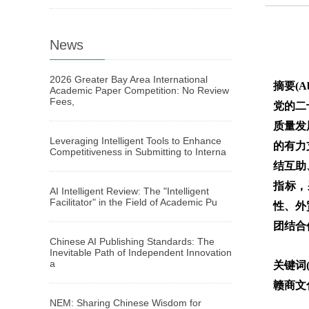
News
2026 Greater Bay Area International
摘要(Ab
Academic Paper Competition: No Review
Fees,
党的二
质量发
Leveraging Intelligent Tools to Enhance
的有力
Competitiveness in Submitting to Interna
结互助
指标，
AI Intelligent Review: The "Intelligent
Facilitator" in the Field of Academic Pu
性、外
团结合
Chinese AI Publishing Standards: The
Inevitable Path of Independent Innovation
a
关键词(
赣商文
NEM: Sharing Chinese Wisdom for