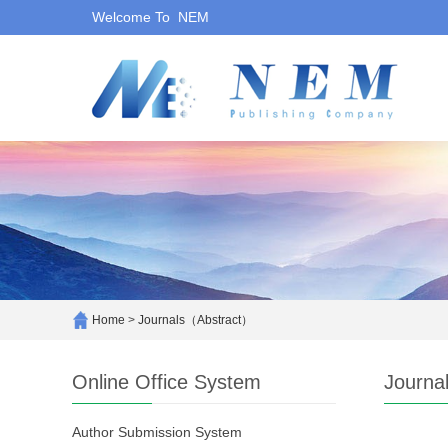
Welcome To NEM
Home
>
Journals（Abstract）
Online Office System
Journa
Author Submission System