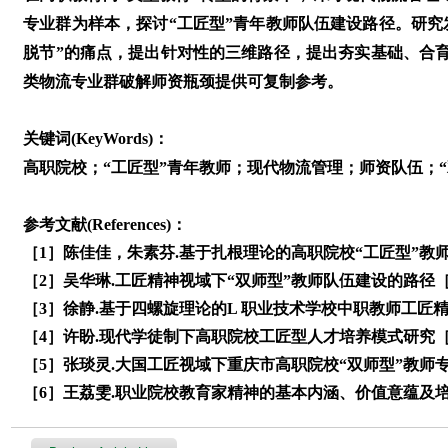
专业群为样本，探讨“工匠型”青年教师队伍建设路径。研究
脱节”的痛点，提出针对性的三维路径，提出夯实基础、合
类物流专业群破解师资瓶颈提供可复制参考。
关键词(KeyWords)：
高职院校；“工匠型”青年教师；现代物流管理；师资队伍；“
参考文献(References)：
［1］陈佳佳，朱素芬.基于扎根理论的高职院校“工匠型”教师职业
［2］吴华琳.工匠精神视域下“双师型”教师队伍建设的路径［J］.
［3］徐静.基于四螺旋理论的L 职业技术学校中职教师工匠精
［4］许盼.现代学徒制下高职院校工匠型人才培养模式研究［J］.就
［5］张琰灵.大国工匠视域下重庆市高职院校“双师型”教师专业
［6］王荔雯.职业院校教育家精神的基本内涵、价值意蕴及培育路径