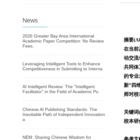
News
2026 Greater Bay Area International
摘要(Ab
Academic Paper Competition: No Review
Fees,
在当前
动交流
Leveraging Intelligent Tools to Enhance
共同体
Competitiveness in Submitting to Interna
的专业
新”四
AI Intelligent Review: The "Intelligent
Facilitator" in the Field of Academic Pu
师对校
Chinese AI Publishing Standards: The
关键词(
Inevitable Path of Independent Innovation
a
校本研
NEM: Sharing Chinese Wisdom for
参考文献(