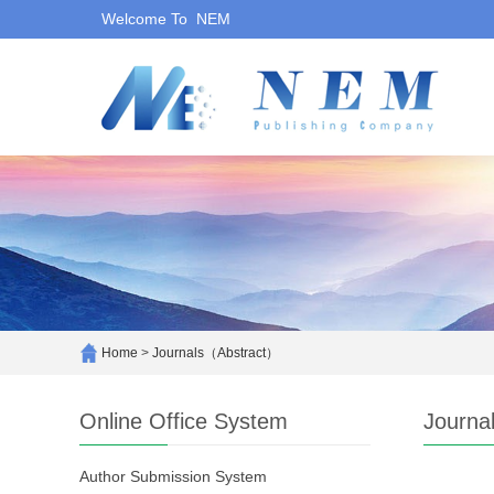
Welcome To NEM
Home
>
Journals（Abstract）
Online Office System
Journa
Author Submission System