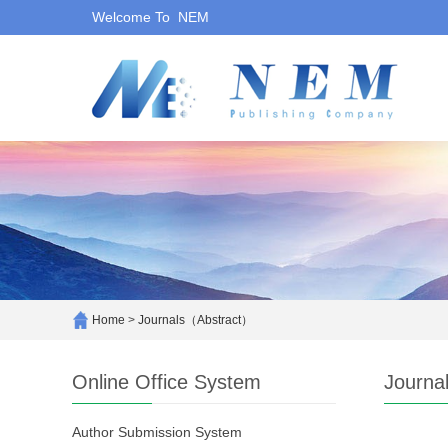
Welcome To NEM
Home
>
Journals（Abstract）
Online Office System
Journa
Author Submission System