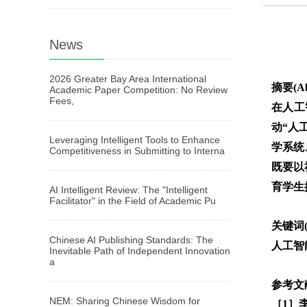
News
2026 Greater Bay Area International
摘要(Ab
Academic Paper Competition: No Review
Fees,
在人工
动“人
Leveraging Intelligent Tools to Enhance
学系统
Competitiveness in Submitting to Interna
既要以
育学生
AI Intelligent Review: The "Intelligent
Facilitator" in the Field of Academic Pu
关键词(
Chinese AI Publishing Standards: The
人工智
Inevitable Path of Independent Innovation
a
参考文献(
NEM: Sharing Chinese Wisdom for
［1］李