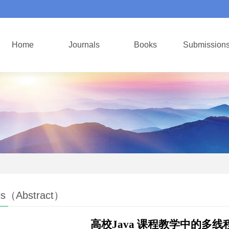
Home
Journals
Books
Submission
ls（Abstract）
高校Java 课程教学中的多