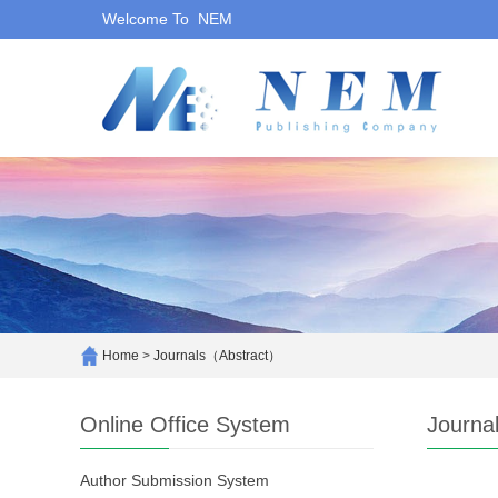
Welcome To NEM
Home
>
Journals（Abstract）
Online Office System
Journa
Author Submission System