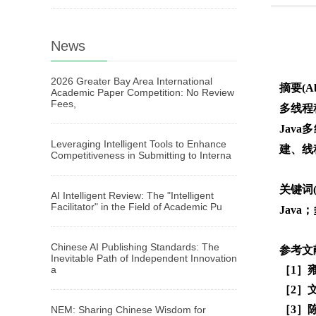
News
2026 Greater Bay Area International
摘要(Ab
Academic Paper Competition: No Review
Fees,
多线程
Jav
Leveraging Intelligent Tools to Enhance
建、线
Competitiveness in Submitting to Interna
关键词(
AI Intelligent Review: The "Intelligent
Facilitator" in the Field of Academic Pu
Jav
Chinese AI Publishing Standards: The
参考文献(
Inevitable Path of Independent Innovation
a
［1］雍
［2］文
［3］陈
NEM: Sharing Chinese Wisdom for