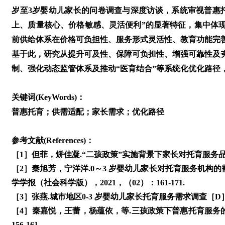
岁至3岁婴幼儿家长的问卷调查与深度访谈，系统审视普惠
上、质量核心、价格敏感、灵活便利”的显著特征，集中体现
前供给体系在价格可负担性、服务形式灵活性、教育功能完善
基于此，研究从提升可及性、保障可负担性、增强可靠性及
制、强化动态监管体系及推动“医育结合”等系统化优化路径
关键词(KeyWords)：
普惠托育；供需适配；家长需求；优化路径
参考文献(References)：
［1］但菲，矫佳凝.“二孩政策”实施背景下家长对托育服务品质的
［2］秦旭芳，宁洋洋.0～3 岁婴幼儿家长对托育服务机构
学学报（社会科学版），2021，（02）：161-171.
［3］张燕.城市地区0-3 岁婴幼儿家长托育服务需求调查［D］
［4］秦嘉悦，王蕾，杨蕴依，等.三孩政策下普惠托育服务的供
156-161.