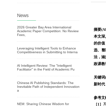
News
2026 Greater Bay Area International
摘要(Ab
Academic Paper Competition: No Review
Fees,
本文深
的价值
Leveraging Intelligent Tools to Enhance
选、整
Competitiveness in Submitting to Interna
法，涵
政课教
AI Intelligent Review: The "Intelligent
Facilitator" in the Field of Academic Pu
关键词(
Chinese AI Publishing Standards: The
新时代
Inevitable Path of Independent Innovation
a
参考文献(
NEM: Sharing Chinese Wisdom for
［1］