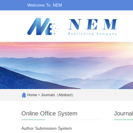
Welcome To NEM
Home
>
Journals（Abstract）
Online Office System
Journa
Author Submission System