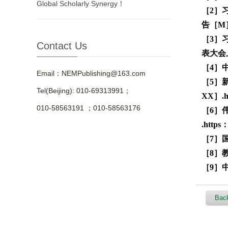
Global Scholarly Synergy！
［2］
告［M］
［3］
Contact Us
表大会
［4］
Email：NEMPublishing@163.com
［5］新时
Tel(Beijing): 010-69313991；
XX］.ht
010-58563191 ；010-58563176
［6］伟
.https：
［7］
［8］教
［9］
Back