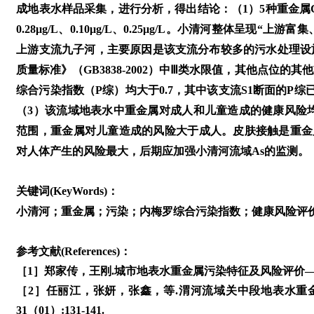
成地表水样品采集，进行分析，得出结论：（1）5种重金属Cr、As
0.28μg/L、0.10μg/L、0.25μg/L。小清河整体
上游支流九子河，主要原因是该支流分布较多的污水处理设施
质量标准》（GB3838-2002）中Ⅲ类水限值，其他点位
综合污染指数（P综）均大于0.7，其中该支流S1断面的P综
（3）该流域地表水中重金属对成人和儿童造成的健康风险均小于
范围，重金属对儿童造成的风险大于成人。皮肤接触是重金
对人体产生的风险最大，后期应加强小清河流域As的监测。
关键词(KeyWords)：
小清河；重金属；污染；内梅罗综合污染指数；健康风险评
参考文献(References)：
［1］郑家传，王刚.城市地表水重金属污染特征及风险评价——以苏州
［2］任丽江，张妍，张鑫，等.渭河流域关中段地表水重金
31（01）:131-141.