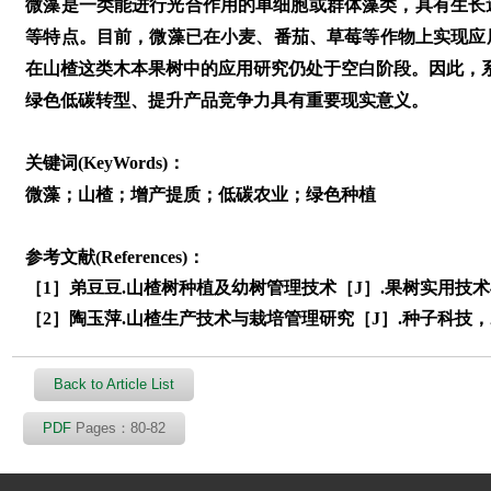
微藻是一类能进行光合作用的单细胞或群体藻类，具有生长速
等特点。目前，微藻已在小麦、番茄、草莓等作物上实现应用，
在山楂这类木本果树中的应用研究仍处于空白阶段。因此，
绿色低碳转型、提升产品竞争力具有重要现实意义。
关键词(KeyWords)：
微藻；山楂；增产提质；低碳农业；绿色种植
参考文献(References)：
［1］弟豆豆.山楂树种植及幼树管理技术［J］.果树实用技术与信
［2］陶玉萍.山楂生产技术与栽培管理研究［J］.种子科技，2025，
Back to Article List
PDF
Pages：80-82