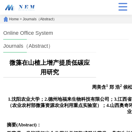
Home
>
Journals（Abstract）
Online Office System
Journals（Abstract）
微藻在山楂上增产提质低碳应
用研究
1
2
周美含
郑 浩
侯
1.沈阳农业大学；2.德州地福来生物科技有限公司；3.江
（农业农村部微藻资源农业利用重点实验室）；4.山西奥奇环
业
摘要(Abstract)：