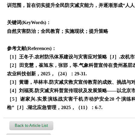
训范围，旨在切实提升全民防灾减灾能力，并逐渐形成“人人
关键词(KeyWords)：
自然灾害防治；全民教育；实施现状；提升策略
参考文献(References)：
［1］王冬子.农村防汛体系建设与灾害应对策略［J］.农机市场，20
［2］田竞慧，崔旭东，张邯，等.气象科普宣传在贵州基层
农业科技创新，2025，（24）：29-31.
［3］黄珊，毕林丰.防灾减灾救灾宣传教育的成效、挑战与对策［J
［4］刘福英.防灾减灾科普宣传现状及发展策略——以北京市为例［
［5］谢家兴.实景演练战灾害千机齐动护安全20 个演练科目
枪”［J］.湖北应急管理，2025，（11）：6-7.
Back to Article List