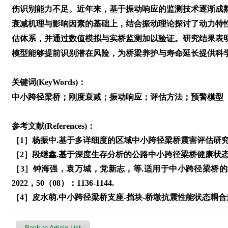
伤识别能力不足。近年来，基于振动响应的监测技术逐渐成
衰减机理与影响因素的基础上，结合振动理论探讨了动力特
估体系，并通过数值模拟与实桥监测加以验证。研究结果表
模型能够提前识别潜在风险，为桥梁养护与寿命延长提供科
关键词(KeyWords)：
中小跨径梁桥；刚度衰减；振动响应；评估方法；预警模型
参考文献(References)：
［1］杨振中.基于多详细度的区域中小跨径梁桥震害评估研究［
［2］段继鑫.基于深度生存分析的公路中小跨径梁桥健康状态评
［3］钟海强，袁万城，党新志，等.适用于中小跨径梁桥的
2022，50（08）：1136-1144.
［4］皮水萌.中小跨径梁桥支座-挡块-桥墩抗震性能状态耦合规
Back to Article List