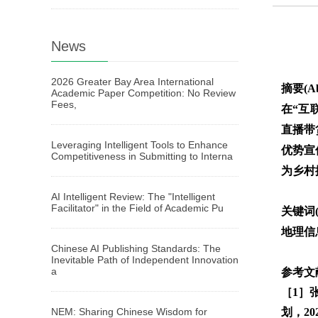
News
2026 Greater Bay Area International
摘要(Ab
Academic Paper Competition: No Review
Fees,
在“互
直播带
Leveraging Intelligent Tools to Enhance
优势宣
Competitiveness in Submitting to Interna
为乡村
AI Intelligent Review: The "Intelligent
Facilitator" in the Field of Academic Pu
关键词(
地理信
Chinese AI Publishing Standards: The
Inevitable Path of Independent Innovation
a
参考文献(
［1］
NEM: Sharing Chinese Wisdom for
划，202