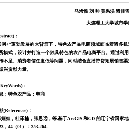
马浠惟 刘 帅 黄禹淏 诸佳
大连理工大学城市学
stract)：
联网+”蓬勃发展的大背景下，特色农产品电商领域面临着诸多机
货模式，设计并打造一个独具特色的农产品电商平台。通过利用
传不足、消费者信任度低等问题，同时结合直播带货拓展销售渠
振兴贡献力量。
KeyWords)：
息；特色农产品；电商
References)：
张姮妲，杜泽楠，张思远，等.基于ArcGIS 和GD 的辽宁省国
3，44（01）：253-264.