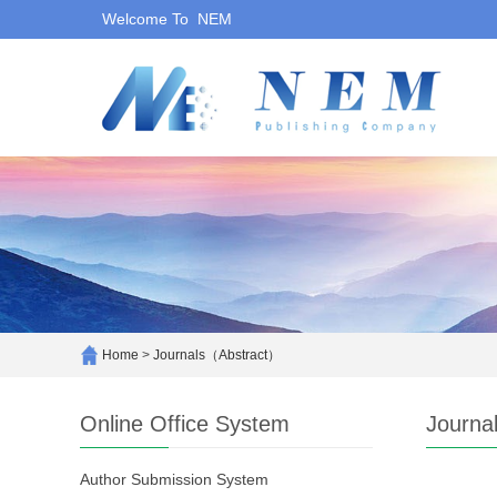
Welcome To NEM
Home
>
Journals（Abstract）
Online Office System
Journa
Author Submission System