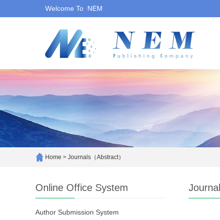
Welcome To NEM
Home
>
Journals（Abstract）
Online Office System
Journa
Author Submission System