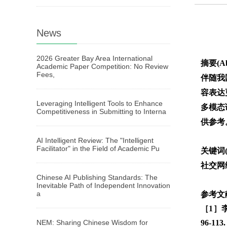
News
2026 Greater Bay Area International
摘要(Ab
Academic Paper Competition: No Review
Fees,
伴随我
容表达
Leveraging Intelligent Tools to Enhance
多模态
Competitiveness in Submitting to Interna
供参考
AI Intelligent Review: The "Intelligent
Facilitator" in the Field of Academic Pu
关键词(
社交网
Chinese AI Publishing Standards: The
Inevitable Path of Independent Innovation
a
参考文献(
［1］
NEM: Sharing Chinese Wisdom for
96-113.