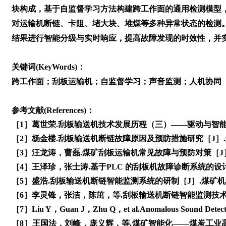
块构成，基于自监督学习方法构建跨工作面的通用检测模型
对运输机断链、卡阻、堵大块、堆煤等多种异常状态的检测
结果进行智能分级与实时响应，提高故障发现的时效性，并
关键词(KeyWords)：
跨工作面；刮板运输机；自监督学习；声音监测；人机协同
参考文献(References)：
［1］葛世荣.刮板输送机技术发展历程（三）——驱动与智能控制技
［2］杨金楼.刮板输送机断链故障原因及预防措施研究［J］.煤矿机械
［3］汪龙涛，曹磊.煤矿刮板运输机常见故障与预防对策［J］.科技
［4］王泽珍，张士涛.基于PLC 的刮板机故障诊断系统的设计与应
［5］盛浩.刮板输送机断链智能监测系统的研制［J］.煤矿机械，20
［6］李灵锋，张洁，陈茁，等.刮板输送机断链智能监测技术研究［J
［7］Liu Y，Guan J，Zhu Q，et al.Anomalous Sound Detection
［8］王国法，刘峰，庞义辉，等.煤矿智能化——煤炭工业高质