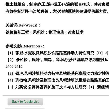
推土机组合，制定静压1遍+振压4-6遍的联合模式，使改
有效控制沉降与边坡侵蚀，为沙漠地区铁路建设提供新方案
关键词(KeyWords)：
铁路路基工程；风积沙；物理性质；改良技术
参考文献(References)：
［1］张威.水泥改良风积沙铁路路基静动力特性研究［D］.中南
［2］聂如松，钱冲，刘婞，等.风积沙路基填料累积塑性应变及
2609-2619.
［3］钱冲.风积沙填料动力特性及铁路基床底层动力稳定性评价
［4］巩桢翰.风积沙及物理改良风积沙填筑重载铁路路基的工程
［5］刘英蛟.公路路基养护施工技术与方法研究［J］.新疆钢铁，2
Back to Article List