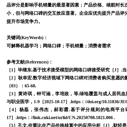
品评分是影响手机销量的最显著因素；产品价格、续航时长
小，但与网络口碑的交互效应显著。企业应优先提升产品评
提升市场竞争力。
关键词(KeyWords)：
可解释机器学习；网络口碑；手机销量；消费者需求
参考文献(References)：
［1］毕继东.基于技术接受模型的网络口碑接受研究［J］.当代经济
［2］耿幸宏.数字经济视域下网络口碑对消费者购买意愿的影
（03）：65-68.
［3］黄诗琪，钟可涵，李培政，等.绿地覆盖与成人居民血脂异
与职业医学，1-9［2025-10-17］.https：//doi.org/10.11836/JE
［4］杨磊，张伟杰，郝彩霞.基于评分规则的电商平台评论系统
17］.https：//link.cnki.net/urlid/CN.20250708.1821.006 .
［5］孔文.价重比在产品价格核算中的应用分析［J］.财经界，20