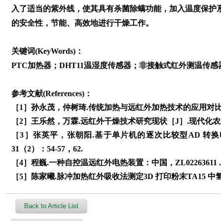
入了适当的紫外线，使其具有杀菌除螨功能，加入温度保护
的安全性，节能、高效地进行干燥工作。
关键词(KeyWords)：
PTC加热器；DHT11温湿度传感器；非接触式红外测温传感
参考文献(References)：
［1］孙永茂，仲树琦.传统加热与远红外加热技术的应用对比及浅析
［2］王乐然，万霖.远红外干燥技术研究现状［J］.现代化农业，2
［3］张英平，张朝阳.基于单片机的逐次比较型AD 转换
31（2）：54-57，62.
［4］程巍.一种自控温远红外电热装置：中国，ZL02263611 .0［P］
［5］陈家曦.脉冲加热红外吸收法测定3D 打印粉末TA15 中氢含量
Back to Article List