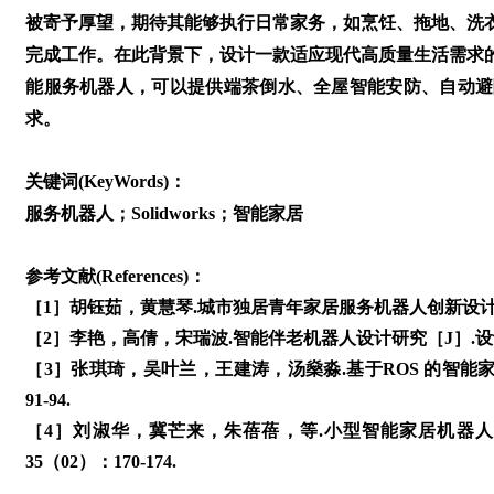
被寄予厚望，期待其能够执行日常家务，如烹饪、拖地、洗
完成工作。在此背景下，设计一款适应现代高质量生活需求
能服务机器人，可以提供端茶倒水、全屋智能安防、自动避
求。
关键词(KeyWords)：
服务机器人；Solidworks；智能家居
参考文献(References)：
［1］胡钰茹，黄慧琴.城市独居青年家居服务机器人创新设计研究［
［2］李艳，高倩，宋瑞波.智能伴老机器人设计研究［J］.设计，20
［3］张琪琦，吴叶兰，王建涛，汤燊淼.基于ROS 的智能家
91-94.
［4］刘淑华，冀芒来，朱蓓蓓，等.小型智能家居机器人的
35（02）：170-174.