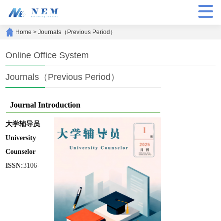
Home
>
Journals（Previous Period）
Online Office System
Journals（Previous Period）
Journal Introduction
大学辅导员
University
Counselor
ISSN:
3106-