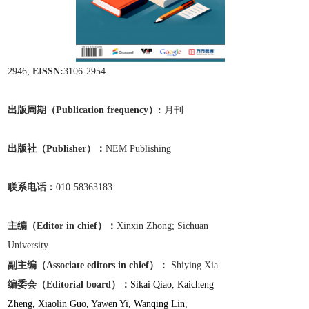
2946;
EISSN:
3106-2954
出版周期（Publication frequen
cy）:
月刊
出版
社
（Publisher）：
NEM Publishing
联系电话：
010-58363183
主编（Editor in chief）：
Xinxin Zhong; Sichuan
University
副主编
（Associate editors in chief）
：
Shiying Xia
编委会（Editorial board）：
Sikai Qiao, Kaicheng
Zheng, Xiaolin Guo, Yawen Yi, Wanqing Lin,