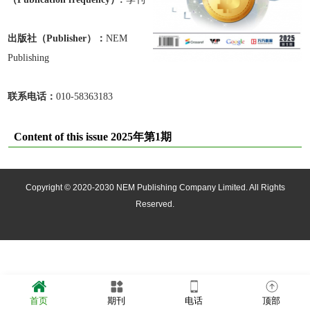
出版
社
（Publisher）：
NEM
Publishing
联系电话：
010-58363183
Content of this issue 2025年第1期
Copyright © 2020-2030 NEM Publishing Company Limited. All Rights
Reserved.
首页
期刊
电话
顶部