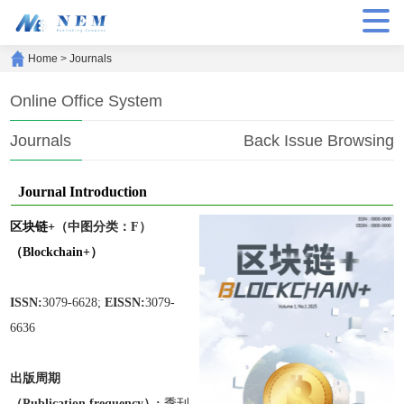
Home
>
Journals
Online Office System
Journals
Back Issue Browsing
Journal Introduction
区块链+
（中图分类：F）
（Blockchain+）
ISSN:
3079-6628;
EISSN:
3079-
6636
出版周期
（Publication frequen
cy）:
季刊