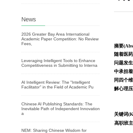
News
2026 Greater Bay Area International
Academic Paper Competition: No Review
Fees,
摘要(Abst
随着医药
Leveraging Intelligent Tools to Enhance
问题发生
Competitiveness in Submitting to Interna
中承担着
同四个维
AI Intelligent Review: The "Intelligent
Facilitator" in the Field of Academic Pu
解心理压
Chinese AI Publishing Standards: The
Inevitable Path of Independent Innovation
a
关键词(Ke
高职班
NEM: Sharing Chinese Wisdom for