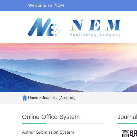
Welcome To NEM
Home
>
Journals（Abstract）
Online Office System
Journa
Author Submission System
高